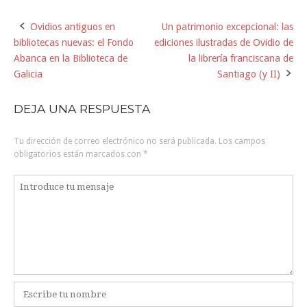
Ovidios antiguos en
Un patrimonio excepcional: las
Navegación
bibliotecas nuevas: el Fondo
ediciones ilustradas de Ovidio de
de
Abanca en la Biblioteca de
la librería franciscana de
Galicia
Santiago (y II)
la
DEJA UNA RESPUESTA
entrada
Tu dirección de correo electrónico no será publicada.
Los campos
obligatorios están marcados con
*
Comentario
*
Nombre
*