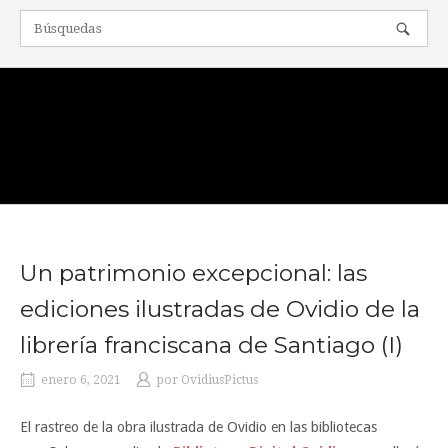
Ir
al
contenido
Inicio
Un patrimonio excepcional: las
ediciones ilustradas de Ovidio de la
librería franciscana de Santiago (I)
enero 6, 2021
por
OvidiusPictus
El rastreo de la obra ilustrada de Ovidio en las bibliotecas