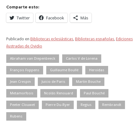
Comparte esto:
Twitter
Facebook
Más
Publicado en
Bibliotecas eclesiásticas
,
Bibliotecas españolas
,
Ediciones
ilustradas de Ovidio
Abraham van Diepenbeeck
Carlos V de Lorena
François Foppens
Guillaume Boullé
Heroidas
Jean Crespin
Juicio de Paris
Martin Bouche
Metamorfosis
Ncolás Renouard
Paul Bouché
Peeter Clouwet
Pierre Du-Ryer
Regius
Rembrandt
Rubens