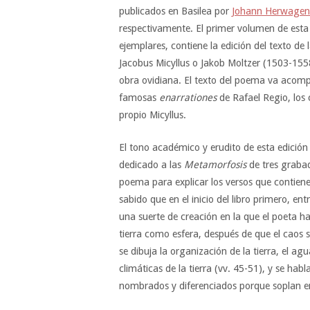
publicados en Basilea por
Johann Herwagen
respectivamente. El primer volumen de esta 
ejemplares, contiene la edición del texto de 
Jacobus Micyllus o Jakob Moltzer (1503-1558
obra ovidiana. El texto del poema va acomp
famosas
enarrationes
de Rafael Regio, los
propio Micyllus.
El tono académico y erudito de esta edición
dedicado a las
Metamorfosis
de tres grabad
poema para explicar los versos que contien
sabido que en el inicio del libro primero, en
una suerte de creación en la que el poeta h
tierra como esfera, después de que el caos s
se dibuja la organización de la tierra, el agu
climáticas de la tierra (vv. 45-51), y se habl
nombrados y diferenciados porque soplan en