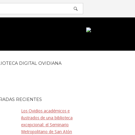
ABRIR
BARRA
DE
BÚSQUEDA
LIOTECA DIGITAL OVIDIANA
RADAS RECIENTES
Los Ovidios académicos e
ilustrados de una biblioteca
excepcional: el Seminario
Metropolitano de San Atón