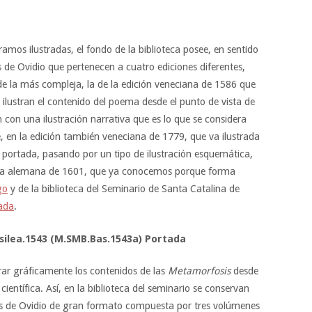
ramos ilustradas, el fondo de la biblioteca posee, en sentido
s de Ovidio que pertenecen a cuatro ediciones diferentes,
sde la más compleja, la de la edición veneciana de 1586 que
ilustran el contenido del poema desde el punto de vista de
n con una ilustración narrativa que es lo que se considera
e, en la edición también veneciana de 1779, que va ilustrada
a portada, pasando por un tipo de ilustración esquemática,
 y la alemana de 1601, que ya conocemos porque forma
go
y de la biblioteca del Seminario de Santa Catalina de
rada
.
silea.1543 (M.SMB.Bas.1543a) Portada
rar gráficamente los contenidos de las
Metamorfosis
desde
ientífica. Así, en la biblioteca del seminario se conservan
as de Ovidio de gran formato compuesta por tres volúmenes