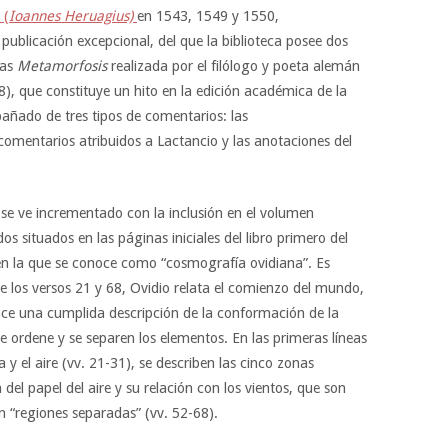
 (
Ioannes Heruagius)
en 1543, 1549 y 1550,
publicación excepcional, del que la biblioteca posee dos
las
Metamorfosis
realizada por el filólogo y poeta alemán
), que constituye un hito en la edición académica de la
añado de tres tipos de comentarios: las
 comentarios atribuidos a Lactancio y las anotaciones del
 se ve incrementado con la inclusión en el volumen
os situados en las páginas iniciales del libro primero del
en la que se conoce como “cosmografía ovidiana”. Es
tre los versos 21 y 68, Ovidio relata el comienzo del mundo,
ace una cumplida descripción de la conformación de la
e ordene y se separen los elementos. En las primeras líneas
a y el aire (vv. 21-31), se describen las cinco zonas
a del papel del aire y su relación con los vientos, que son
 “regiones separadas” (vv. 52-68).