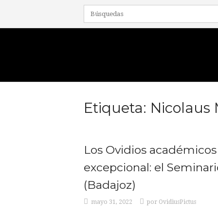
Ir
al
contenido
Inicio
Etiqueta:
Nicolaus
Los Ovidios académicos 
excepcional: el Seminar
(Badajoz)
mayo 31, 2022
por
OvidiusPictus