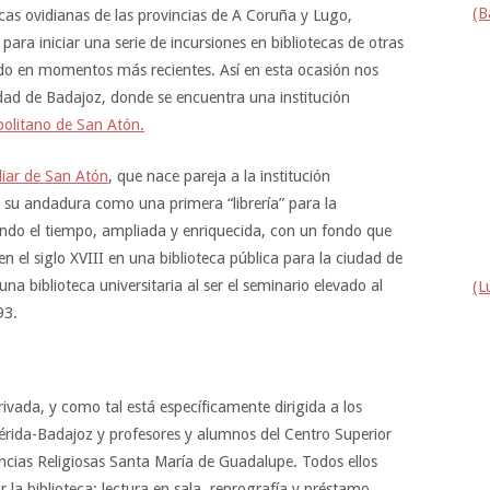
(B
tecas ovidianas de las provincias de A Coruña y Lugo,
para iniciar una serie de incursiones en bibliotecas de otras
 en momentos más recientes. Así en esta ocasión nos
ad de Badajoz, donde se encuentra una institución
politano de San Atón.
liar de San Atón
, que nace pareja a la institución
 su andadura como una primera “librería” para la
ando el tiempo, ampliada y enriquecida, con un fondo que
n el siglo XVIII en una biblioteca pública para la ciudad de
una biblioteca universitaria al ser el seminario elevado al
(L
93.
rivada, y como tal está específicamente dirigida a los
Mérida-Badajoz y profesores y alumnos del Centro Superior
encias Religiosas Santa María de Guadalupe. Todos ellos
 la biblioteca: lectura en sala, reprografía y préstamo.