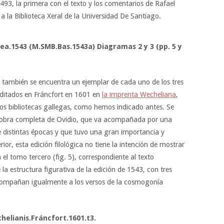
493, la primera con el texto y los comentarios de Rafael
a la Biblioteca Xeral de la Universidad De Santiago.
ea.1543 (M.SMB.Bas.1543a) Diagramas 2 y 3 (pp. 5 y
io también se encuentra un ejemplar de cada uno de los tres
ditados en Fráncfort en 1601 en
la imprenta Wecheliana
,
dos bibliotecas gallegas, como hemos indicado antes. Se
la obra completa de Ovidio, que va acompañada por una
e distintas épocas y que tuvo una gran importancia y
ior, esta edición filológica no tiene la intención de mostrar
el tomo tercero (fig. 5), correspondiente al texto
la estructura figurativa de la edición de 1543, con tres
compañan igualmente a los versos de la cosmogonía
elianis.Fráncfort.1601.t3.