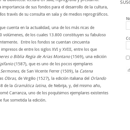
SUS
 importancia de sus fondos para el desarrollo de la cultura,
llos través de su consulta en sala y de medios reprográficos.
No
que cuenta en la actualidad, una de los más ricas de
volúmenes, de los cuales 13.800 constituyen su fabuloso
Co
entemente. Entre los fondos se cuentan cincuenta
mpresos de entre los siglos XVI y XVIII, entre los que
beres o Biblia Regia de Arias Montano
(1569), una edición
Epifanio
(1587), que es uno de los pocos ejemplares
s
Sermones,
de San Vicente Ferrer (1509), la
Catena
las
Obras,
de Virgilio (1527), la edición italiana del
Orlando
58 de la
Gramática latina,
de Nebrija, y, del mismo año,
lomé Carranza, uno de los poquísimos ejemplares existentes
e fue sometida la edición.