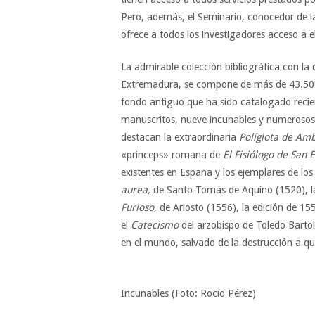
Pero, además, el Seminario, conocedor de la
ofrece a todos los investigadores acceso a e
La admirable colección bibliográfica con la 
Extremadura, se compone de más de 43.500 
fondo antiguo que ha sido catalogado reci
manuscritos, nueve incunables y numerosos i
destacan la extraordinaria
Políglota de Am
«princeps» romana de
El Fisiólogo de San 
existentes en España y los ejemplares de lo
aurea,
de Santo Tomás de Aquino (1520), 
Furioso,
de Ariosto (1556), la edición de 15
el
Catecismo
del arzobispo de Toledo Barto
en el mundo, salvado de la destrucción a qu
Incunables (Foto: Rocío Pérez)