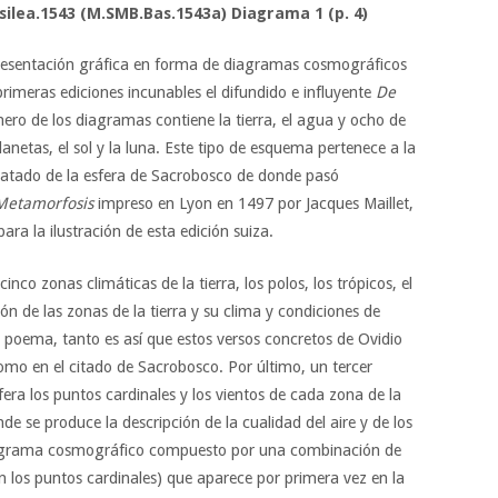
ilea.1543 (M.SMB.Bas.1543a) Diagrama 1 (p. 4)
presentación gráfica en forma de diagramas cosmográficos
s primeras ediciones incunables el difundido e influyente
De
ero de los diagramas contiene la tierra, el agua y ocho de
anetas, el sol y la luna. Este tipo de esquema pertenece a la
tratado de la esfera de Sacrobosco de donde pasó
Metamorfosis
impreso en Lyon en 1497 por Jacques Maillet,
ara la ilustración de esta edición suiza.
nco zonas climáticas de la tierra, los polos, los trópicos, el
ión de las zonas de la tierra y su clima y condiciones de
el poema, tanto es así que estos versos concretos de Ovidio
omo en el citado de Sacrobosco. Por último, un tercer
ra los puntos cardinales y los vientos de cada zona de la
de se produce la descripción de la cualidad del aire y de los
iagrama cosmográfico compuesto por una combinación de
on los puntos cardinales) que aparece por primera vez en la