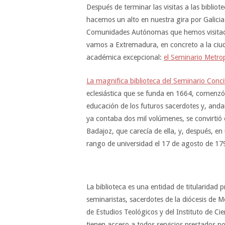
Después de terminar las visitas a las biblio
hacemos un alto en nuestra gira por Galicia 
Comunidades Autónomas que hemos visitado
vamos a Extremadura, en concreto a la ciud
académica excepcional:
el Seminario Metro
La magnifica biblioteca del Seminario Conci
eclesiástica que se funda en 1664, comenzó
educación de los futuros sacerdotes y, and
ya contaba dos mil volúmenes, se convirtió e
Badajoz, que carecía de ella, y, después, en 
rango de universidad el 17 de agosto de 17
La biblioteca es una entidad de titularidad p
seminaristas, sacerdotes de la diócesis de 
de Estudios Teológicos y del Instituto de Ci
tienen acceso a todos servicios prestados por