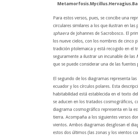
Metamorfosis.Mycillus.Hervagius.Bas
Para estos versos, pues, se concibe una re
circulares similares a los que ilustran en la
sphaera
de Johannes de Sacrobosco. El prim
los nueve cielos, con los nombres de cinco pl
tradición ptolemaica y está recogido en el 
seguramente a ilustrar un incunable de las
que se puede considerar una de las fuentes p
El segundo de los diagramas representa las ci
ecuador y los círculos polares. Esta descripc
habitabilidad está establecida en el texto d
se aducen en los tratados cosmográficos, c
diagrama cosmográfico representa en la esfe
tierra. Acompaña a los siguientes versos don
vientos. Ambos diagramas desglosan el d
estos dos últimos (las zonas y los vientos c