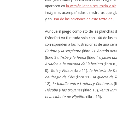
aparecen en
la versión latina resumida y al
imágenes acompañadas de estrofas que glos
y en
una de las ediciones de este texto de J. 
Aunque el juego completo de las planchas d
Fráncfort va ilustrada solo con 160 de las 
corresponden a las ilustraciones de una ser
Cadmo y la serpiente
(libro 2)
, Acteón dev
(libro 3)
, Tisbe y la leona
(libro 4)
, Jasón d
Ariadna a la entrada del laberinto
(libro 8)
8)
, Tetis y Peleo
(libro 11)
, la historia de 
naufragio de Céix
(libro 11)
, la guerra de 
12)
, la batalla entre Lapitas y Centauros
(l
Hécuba y las troyanas
(libro 13),
Venus inmo
el accidente de Hipólito
(libro 15).