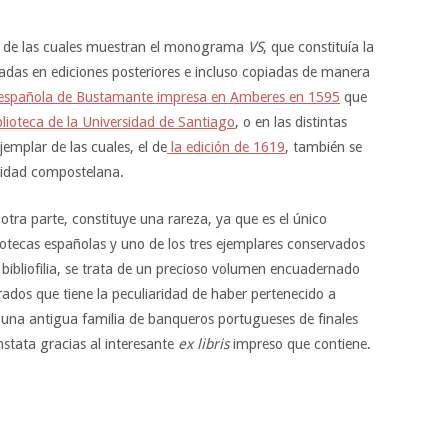
s de las cuales muestran el monograma
VS
, que constituía la
zadas en ediciones posteriores e incluso copiadas de manera
n española de Bustamante impresa en Amberes en 1595
que
lioteca de la Universidad de Santiago
, o en las distintas
jemplar de las cuales, el de
la edición de 1619
, también se
rsidad compostelana.
 otra parte, constituye una rareza, ya que es el único
iotecas españolas y uno de los tres ejemplares conservados
 bibliofilia, se trata de un precioso volumen encuadernado
rados que tiene la peculiaridad de haber pertenecido a
una antigua familia de banqueros portugueses de finales
onstata gracias al interesante
ex libris
impreso que contiene.