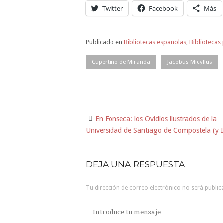
Twitter
Facebook
Más
Publicado en
Bibliotecas españolas
,
Bibliotecas
Cupertino de Miranda
Jacobus Micyllus
En Fonseca: los Ovidios ilustrados de la
Navegación
Universidad de Santiago de Compostela (y I
de
la
DEJA UNA RESPUESTA
entrada
Tu dirección de correo electrónico no será public
Comentario
*