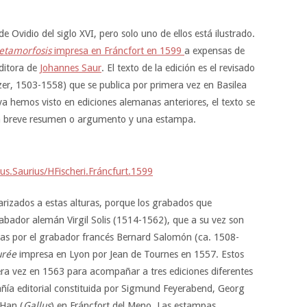
 Ovidio del siglo XVI, pero solo uno de ellos está ilustrado.
tamorfosis
impresa en Fráncfort en 1599
a expensas de
ditora de
Johannes Saur
. El texto de la edición es el revisado
zer, 1503-1558) que se publica por primera vez en Basilea
 hemos visto en ediciones alemanas anteriores, el texto se
n breve resumen o argumento y una estampa.
us.Saurius/HFischeri.Fráncfurt.1599
arizados a estas alturas, porque los grabados que
abador alemán Virgil Solis (1514-1562), que a su vez son
adas por el grabador francés Bernard Salomón (ca. 1508-
urée
impresa en Lyon por Jean de Tournes en 1557. Estos
mera vez en 1563 para acompañar a tres ediciones diferentes
ía editorial constituida por Sigmund Feyerabend, Georg
 Han (
Gallus
) en Fráncfort del Meno. Las estampas