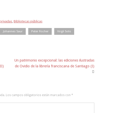
 privadas
,
Bibliotecas públicas
Johannes Saur
Peter Fischer
Virgil Solis
Un patrimonio excepcional: las ediciones ilustradas
II)
de Ovidio de la librería franciscana de Santiago (I)
ada.
Los campos obligatorios están marcados con
*