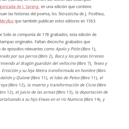
egorizada de J. Spreng,
en una edición que contiene
an las historias del poema, los
Tetrasticha
de J. Posthius,
Micyllus
que también publican estos editores en 1563.
e Solis se componía de 178 grabados, esta edición de
estampas originales. Faltan dieciocho grabados que
ie de episodios relevantes como
Apolo y Pitón
(libro 1)
,
orado por sus perros
(libro 2)
, Baco y los piratas tirrenos
urmiendo al dragón guardián del vellocino
(libro 7)
, Teseo y
, Erisictón y su hija Metra transformada en hombre
(libro
Dedalión y Quíone
(libro 11)
, el lobo de Peleo
(libro 11)
, el
Troya
(libro 12)
, la muerte y transformación de Cicno
(libro
ibro 12)
, el juicio de las armas
(libro 13)
, la deportación de
rtalizando a su hijo Eneas en el río Numicia
(libro 14)
, y