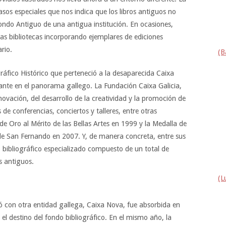
asos especiales que nos indica que los libros antiguos no
ondo Antiguo de una antigua institución. En ocasiones,
s bibliotecas incorporando ejemplares de ediciones
rio.
(B
ráfico Histórico que perteneció a la desaparecida Caixa
evante en el panorama gallego. La Fundación Caixa Galicia,
ovación, del desarrollo de la creatividad y la promoción de
s de conferencias, conciertos y talleres, entre otras
 de Oro al Mérito de las Bellas Artes en 1999 y la Medalla de
de San Fernando en 2007. Y, de manera concreta, entre sus
o bibliográfico especializado compuesto de un total de
s antiguos.
(L
ó con otra entidad gallega, Caixa Nova, fue absorbida en
l destino del fondo bibliográfico. En el mismo año, la