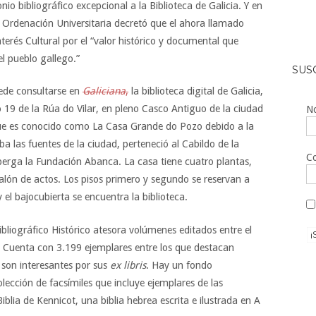
o bibliográfico excepcional a la Biblioteca de Galicia. Y en
e Ordenación Universitaria decretó que el ahora llamado
erés Cultural por el “valor histórico y documental que
l pueblo gallego.”
SUS
uede consultarse en
Galiciana
,
la biblioteca digital de Galicia,
o 19 de la Rúa do Vilar, en pleno Casco Antiguo de la ciudad
No
ue es conocido como La Casa Grande do Pozo debido a la
a las fuentes de la ciudad, perteneció al Cabildo de la
Co
lberga la Fundación Abanca. La casa tiene cuatro plantas,
salón de actos. Los pisos primero y segundo se reservan a
y el bajocubierta se encuentra la biblioteca.
Bibliográfico Histórico atesora volúmenes editados entre el
X. Cuenta con 3.199 ejemplares entre los que destacan
 son interesantes por sus
ex libris
. Hay un fondo
cción de facsímiles que incluye ejemplares de las
iblia de Kennicot, una biblia hebrea escrita e ilustrada en A