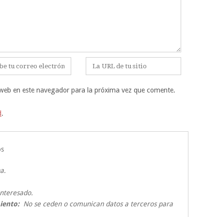
Web
ico
 web en este navegador para la próxima vez que comente.
d
.
os
a.
nteresado.
iento:
No se ceden o comunican datos a terceros para