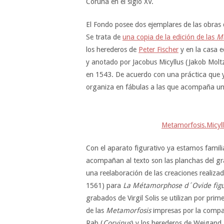
Coruña en el siglo XV.
El Fondo posee dos ejemplares de las obras de
Se trata de
una copia de la edición de las
Me
los herederos de
Peter Fischer
y en la casa e
y anotado por Jacobus Micyllus (Jakob Molt
en 1543. De acuerdo con una práctica que ya
organiza en fábulas a las que acompaña u
Metamorfosis.Micyll
Con el aparato figurativo ya estamos famili
acompañan al texto son las planchas del gr
una reelaboración de las creaciones realiz
1561) para
La Métamorphose d´Ovide fig
grabados de Virgil Solis se utilizan por pri
de las
Metamorfosis
impresas por la compañ
Rab (
Corvinus
) y los herederos de Weigand