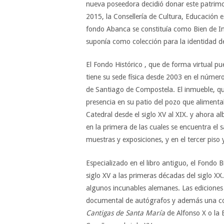
nueva poseedora decidió donar este patrimoni
2015, la Consellería de Cultura, Educación 
fondo Abanca se constituía como Bien de Int
suponía como colección para la identidad de
El Fondo Histórico , que de forma virtual p
tiene su sede física desde 2003 en el númer
de Santiago de Compostela. El inmueble, q
presencia en su patio del pozo que alimentab
Catedral desde el siglo XV al XIX. y ahora a
en la primera de las cuales se encuentra el 
muestras y exposiciones, y en el tercer piso 
Especializado en el libro antiguo, el Fondo 
siglo XV a las primeras décadas del siglo X
algunos incunables alemanes. Las ediciones
documental de autógrafos y además una cole
Cantigas de Santa María
de Alfonso X o la B