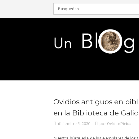
Ir
al
contenido
Inicio
Ovidios antiguos en bib
en la Biblioteca de Galic
diciembre 5, 2020
por
OvidiusPictus
Nuestra búsqueda de los ejemplares de los Ov