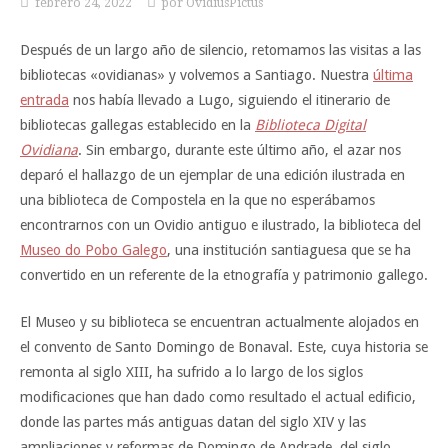
febrero 24, 2022
por
OvidiusPictus
Después de un largo año de silencio, retomamos las visitas a las
bibliotecas «ovidianas» y volvemos a Santiago. Nuestra
última
entrada
nos había llevado a Lugo, siguiendo el itinerario de
bibliotecas gallegas establecido en la
Biblioteca Digital
Ovidiana
. Sin embargo, durante este último año, el azar nos
deparó el hallazgo de un ejemplar de una edición ilustrada en
una biblioteca de Compostela en la que no esperábamos
encontrarnos con un Ovidio antiguo e ilustrado, la biblioteca del
Museo do Pobo Galego
, una institución santiaguesa que se ha
convertido en un referente de la etnografía y patrimonio gallego.
El Museo y su biblioteca se encuentran actualmente alojados en
el convento de Santo Domingo de Bonaval. Este, cuya historia se
remonta al siglo XIII, ha sufrido a lo largo de los siglos
modificaciones que han dado como resultado el actual edificio,
donde las partes más antiguas datan del siglo XIV y las
ampliaciones y reformas de Domingo de Andrade, del siglo