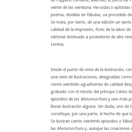
veinte de las veintiuna
Heroidas
o epístolas
poema, dividido en fábulas, va precedido d
Se trata, por tanto, de una edición un tanto 
calidad de la impresión, fruto de la labor 
editorial destinado a poseedores de alto nive
Lorena.
Desde el punto de vista de la ilustración, co
una serie de ilustraciones, designadas com
ciento veintiséis aguafuertes de calidad des
grabado con el retrato del príncipe Carlos d
episodios de las
Metamorfosis
y uno más par
llevan ilustración alguna. Sin duda, uno de 
constituye, por una parte, el hecho de que l
Se ilustran ciento veintitrés episodios o fá
las
Metamorfosis
y, aunque las creaciones es