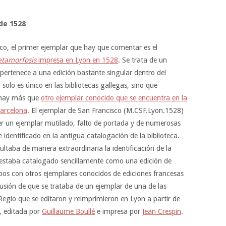
de 1528
co, el primer ejemplar que hay que comentar es el
tamorfosis
impresa en Lyon en 1528
. Se trata de un
pertenece a una edición bastante singular dentro del
solo es único en las bibliotecas gallegas, sino que
o hay más que
otro ejemplar conocido que se encuentra en la
Barcelona
. El ejemplar de San Francisco (M.CSF.Lyon.1528)
er un ejemplar mutilado, falto de portada y de numerosas
dentificado en la antigua catalogación de la biblioteca.
cultaba de manera extraordinaria la identificación de la
e estaba catalogado sencillamente como una edición de
pos con otros ejemplares conocidos de ediciones francesas
sión de que se trataba de un ejemplar de una de las
Regio que se editaron y reimprimieron en Lyon a partir de
, editada por
Guillaume Boullé
e impresa por
Jean Crespin
.