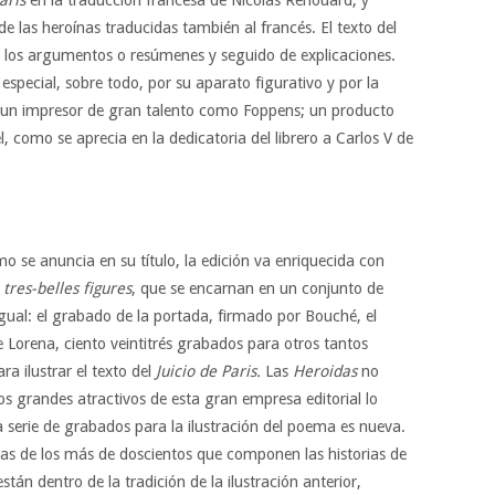
 de las heroínas traducidas también al francés. El texto del
e los argumentos o resúmenes y seguido de explicaciones.
especial, sobre todo, por su aparato figurativo y por la
de un impresor de gran talento como Foppens; un producto
l, como se aprecia en la dedicatoria del librero a Carlos V de
mo se anuncia en su título, la edición va enriquecida con
o
tres-belles figures
, que se encarnan en un conjunto de
igual: el grabado de la portada, firmado por Bouché, el
e Lorena, ciento veintitrés grabados para otros tantos
a ilustrar el texto del
Juicio de Paris.
Las
Heroidas
no
los grandes atractivos de esta gran empresa editorial lo
a serie de grabados para la ilustración del poema es nueva.
bulas de los más de doscientos que componen las historias de
tán dentro de la tradición de la ilustración anterior,