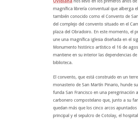
Ovidiana
nos llevó en los primeros años de 
magnífica librería conventual que alberga 
también conocido como el Convento de San F
del complejo del convento situado en el Cam
plaza del Obradoiro. En este momento, el pr
une una magnífica iglesia diseñada en el si
Monumento histórico artístico el 16 de ago
mantiene en su interior las dependencias de 
biblioteca.
El convento, que está construido en un terr
monasterio de San Martín Pinario, hunde sus 
funda San Francisco en una peregrinación 
carbonero compostelano que, junto a su fami
quedan más que los cinco arcos apuntados de
principal y el sepulcro de Cotolay, el hospit