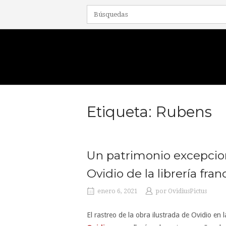
Ir
al
contenido
Inicio
Etiqueta:
Rubens
Un patrimonio excepciona
Ovidio de la librería fra
enero 6, 2021
por
OvidiusPictus
El rastreo de la obra ilustrada de Ovidio en 