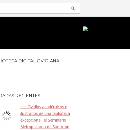
ABRIR
BARRA
DE
BÚSQUEDA
LIOTECA DIGITAL OVIDIANA
RADAS RECIENTES
Los Ovidios académicos e
ilustrados de una biblioteca
excepcional: el Seminario
Metropolitano de San Atón