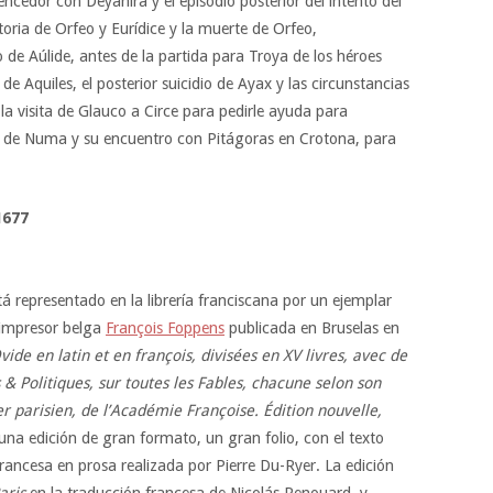
ncedor con Deyanira y el episodio posterior del intento del
storia de Orfeo y Eurídice y la muerte de Orfeo,
o de Aúlide, antes de la partida para Troya de los héroes
 de Aquiles, el posterior suicidio de Ayax y las circunstancias
la visita de Glauco a Circe para pedirle ayuda para
ón de Numa y su encuentro con Pitágoras en Crotona, para
1677
representado en la librería franciscana por un ejemplar
l impresor belga
François Foppens
publicada en Bruselas en
de en latin et en françois, divisées en XV livres, avec de
& Politiques, sur toutes les Fables, chacune selon son
er parisien, de l’Académie Françoise. Édition nouvelle,
 una edición de gran formato, un gran folio, con el texto
rancesa en prosa realizada por Pierre Du-Ryer. La edición
aris
en la traducción francesa de Nicolás Renouard, y