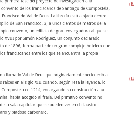
la primera fase del proyecto de investigación a la
(B
el convento de los franciscanos de Santiago de Compostela,
rancisco do Val de Deus. La librería está alojada dentro
pillo de San Francisco, 3, a unos cientos de metros de la
opio convento, un edificio de gran envergadura al que se
glo XVIII por Simón Rodríguez, un conjunto declarado
sto de 1896, forma parte de un gran complejo hotelero que
los franciscanos entre los que se encuentra la propia
eno llamado Val de Deus que originariamente perteneció al
(L
raíces en el siglo XIII cuando, según reza la leyenda, lo
a Compostela en 1214, encargando su construcción a un
lia, había acogido al fraile. Del primitivo convento no
 la sala capitular que se pueden ver en el claustro
alario y piadoso carbonero.