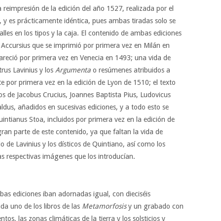
 reimpresión de la edición del año 1527, realizada por el
 y es prácticamente idéntica, pues ambas tiradas solo se
lles en los tipos y la caja. El contenido de ambas ediciones
s Accursius que se imprimió por primera vez en Milán en
areció por primera vez en Venecia en 1493; una vida de
rus Lavinius y los
Argumenta
o resúmenes atribuidos a
 por primera vez en la edición de Lyon de 1510; el texto
 de Jacobus Crucius, Joannes Baptista Pius, Ludovicus
aldus, añadidos en sucesivas ediciones, y a todo esto se
intianus Stoa, incluidos por primera vez en la edición de
an parte de este contenido, ya que faltan la vida de
o de Lavinius y los dísticos de Quintiano, así como los
 las respectivas imágenes que los introducían.
mbas ediciones iban adornadas igual, con dieciséis
ada uno de los libros de las
Metamorfosis
y un grabado con
os, las zonas climáticas de la tierra y los solsticios y