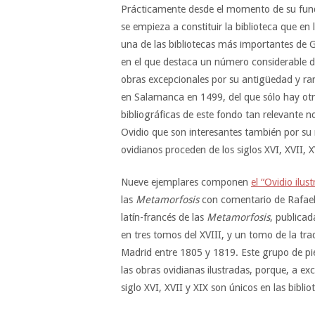
Prácticamente desde el momento de su fundaci
se empieza a constituir la biblioteca que e
una de las bibliotecas más importantes de 
en el que destaca un número considerable de
obras excepcionales por su antigüedad y ra
en Salamanca en 1499, del que sólo hay otro
bibliográficas de este fondo tan relevante no
Ovidio que son interesantes también por su 
ovidianos proceden de los siglos XVI, XVII, X
Nueve ejemplares componen
el “Ovidio ilus
las
Metamorfosis
con comentario de Rafael
latín-francés de las
Metamorfosis
, publica
en tres tomos del XVIII, y un tomo de la tr
Madrid entre 1805 y 1819. Este grupo de pie
las obras ovidianas ilustradas, porque, a exc
siglo XVI, XVII y XIX son únicos en las biblio