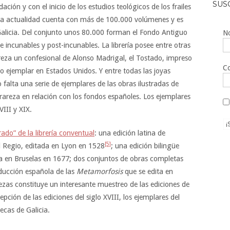
SUS
ón y con el inicio de los estudios teológicos de los frailes
n la actualidad cuenta con más de 100.000 volúmenes y es
Galicia. Del conjunto unos 80.000 forman el Fondo Antiguo
No
 incunables y post-incunables. La librería posee entre otras
reza un confesional de Alonso Madrigal, el Tostado, impreso
Co
 ejemplar en Estados Unidos. Y entre todas las joyas
 falta una serie de ejemplares de las obras ilustradas de
rareza en relación con los fondos españoles. Los ejemplares
VIII y XIX.
trado” de la librería conventual
: una edición latina de
[5]
 Regio, editada en Lyon en 1528
; una edición bilingüe
da en Bruselas en 1677; dos conjuntos de obras completas
aducción española de las
Metamorfosis
que se edita en
zas constituye un interesante muestreo de las ediciones de
epción de las ediciones del siglo XVIII, los ejemplares del
tecas de Galicia.