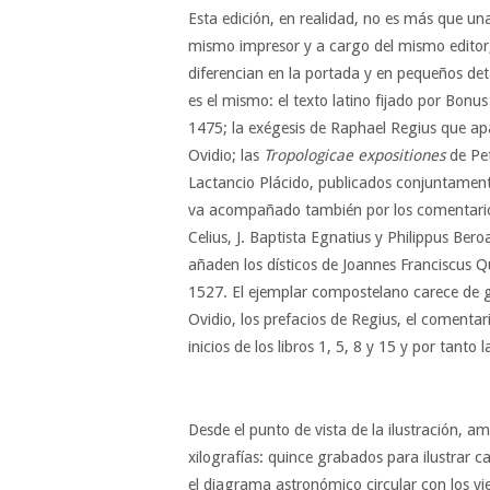
Esta edición, en realidad, no es más que una
mismo impresor y a cargo del mismo editor,
diferencian en la portada y en pequeños deta
es el mismo: el texto latino fijado por Bonu
1475; la exégesis de Raphael Regius que ap
Ovidio; las
Tropologicae expositiones
de Pet
Lactancio Plácido, publicados conjuntamente
va acompañado también por los comentarios
Celius, J. Baptista Egnatius y Philippus Bero
añaden los dísticos de Joannes Franciscus Qu
1527. El ejemplar compostelano carece de gr
Ovidio, los prefacios de Regius, el comentari
inicios de los libros 1, 5, 8 y 15 y por tanto
Desde el punto de vista de la ilustración, a
xilografías: quince grabados para ilustrar c
el diagrama astronómico circular con los vient